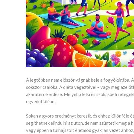
A legtöbben nem először vágnak bele a fogyókúrába. A 
sokszor csalóka. A diéta végeztével – vagy még azelőtt
akaraterő kérdése. Mélyebb lelki és szokásbeli rétege
egyedül kilépni.
Sokan a gyors eredményt keresik, és ehhez különféle é
segíthetnek elindulni az úton, de nem szüntetik meg a
vagy éppen a túlhajszolt életmód gyakran vezet ahhoz, 