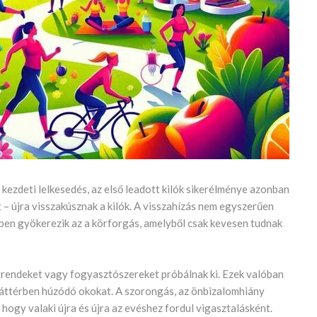
kezdeti lelkesedés, az első leadott kilók sikerélménye azonban
 – újra visszakúsznak a kilók. A visszahízás nem egyszerűen
kben gyökerezik az a körforgás, amelyből csak kevesen tudnak
trendeket vagy fogyasztószereket próbálnak ki. Ezek valóban
 háttérben húzódó okokat. A szorongás, az önbizalomhiány
hogy valaki újra és újra az evéshez fordul vigasztalásként.