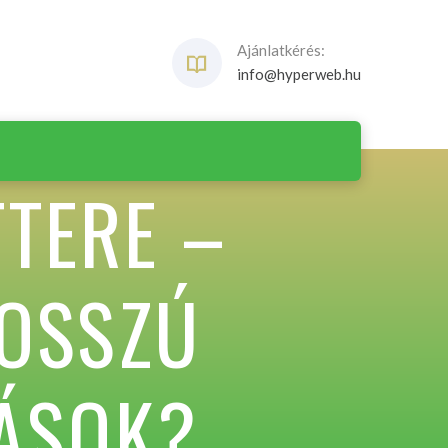
Ajánlatkérés:
info@hyperweb.hu
TTERE –
OSSZÚ
ÁSOK?