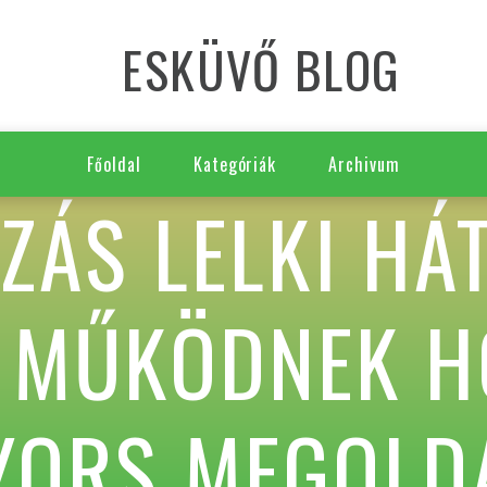
ESKÜVŐ BLOG
Főoldal
Kategóriák
Archivum
ZÁS LELKI HÁ
M MŰKÖDNEK H
GYORS MEGOLD