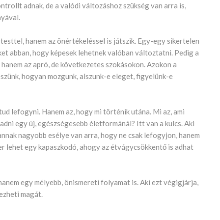
trollt adnak, de a valódi változáshoz szükség van arra is,
yával.
esttel, hanem az önértékeléssel is játszik. Egy-egy sikertelen
üket abban, hogy képesek lehetnek valóban változtatni. Pedig a
 hanem az apró, de következetes szokásokon. Azokon a
szünk, hogyan mozgunk, alszunk-e eleget, figyelünk-e
ud lefogyni. Hanem az, hogy mi történik utána. Mi az, ami
dni egy új, egészségesebb életformánál? Itt van a kulcs. Aki
, annak nagyobb esélye van arra, hogy ne csak lefogyjon, hanem
zer lehet egy kapaszkodó, ahogy az étvágycsökkentő is adhat
 hanem egy mélyebb, önismereti folyamat is. Aki ezt végigjárja,
ezheti magát.