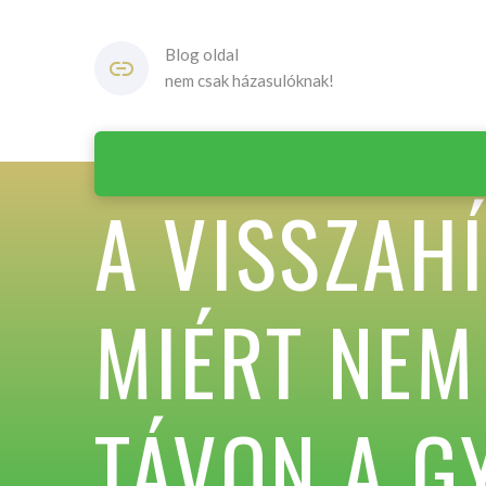
Blog oldal
nem csak házasulóknak!
A VISSZAHÍ
MIÉRT NE
TÁVON A 