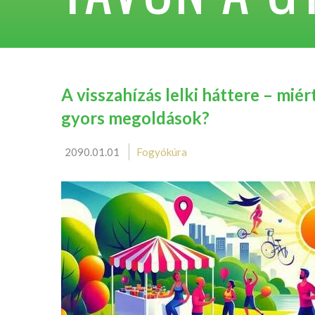
A visszahízás lelki háttere – mi
gyors megoldások?
2090.01.01
Fogyókúra