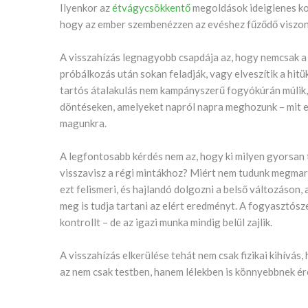
Ilyenkor az
étvágycsökkentő
megoldások ideiglenes kon
hogy az ember szembenézzen az evéshez fűződő viszon
A visszahízás legnagyobb csapdája az, hogy nemcsak a t
próbálkozás után sokan feladják, vagy elveszítik a hit
tartós átalakulás nem kampányszerű fogyókúrán múlik,
döntéseken, amelyeket napról napra meghozunk – mit e
magunkra.
A legfontosabb kérdés nem az, hogy ki milyen gyorsan t
visszavisz a régi mintákhoz? Miért nem tudunk megmara
ezt felismeri, és hajlandó dolgozni a belső változáson
meg is tudja tartani az elért eredményt. A fogyasztós
kontrollt – de az igazi munka mindig belül zajlik.
A visszahízás elkerülése tehát nem csak fizikai kihívás,
az nem csak testben, hanem lélekben is könnyebbnek ér