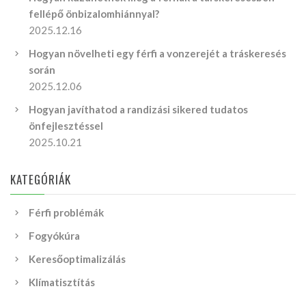
fellépő önbizalomhiánnyal?
2025.12.16
Hogyan növelheti egy férfi a vonzerejét a tráskeresés
során
2025.12.06
Hogyan javíthatod a randizási sikered tudatos
önfejlesztéssel
2025.10.21
KATEGÓRIÁK
Férfi problémák
Fogyókúra
Keresőoptimalizálás
Klímatisztítás