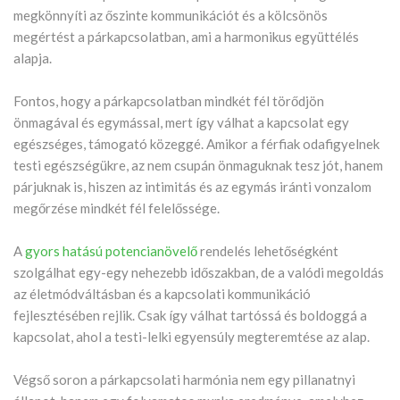
megkönnyíti az őszinte kommunikációt és a kölcsönös
megértést a párkapcsolatban, ami a harmonikus együttélés
alapja.
Fontos, hogy a párkapcsolatban mindkét fél törődjön
önmagával és egymással, mert így válhat a kapcsolat egy
egészséges, támogató közeggé. Amikor a férfiak odafigyelnek
testi egészségükre, az nem csupán önmaguknak tesz jót, hanem
párjuknak is, hiszen az intimitás és az egymás iránti vonzalom
megőrzése mindkét fél felelőssége.
A
gyors hatású potencianövelő
rendelés lehetőségként
szolgálhat egy-egy nehezebb időszakban, de a valódi megoldás
az életmódváltásban és a kapcsolati kommunikáció
fejlesztésében rejlik. Csak így válhat tartóssá és boldoggá a
kapcsolat, ahol a testi-lelki egyensúly megteremtése az alap.
Végső soron a párkapcsolati harmónia nem egy pillanatnyi