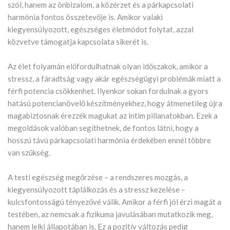
szól, hanem az önbizalom, a közérzet és a párkapcsolati
harmónia fontos összetevője is. Amikor valaki
kiegyensúlyozott, egészséges életmódot folytat, azzal
közvetve támogatja kapcsolata sikerét is.
Az élet folyamán előfordulhatnak olyan időszakok, amikor a
stressz, a fáradtság vagy akár egészségügyi problémák miatt a
férfi potencia csökkenhet. Ilyenkor sokan fordulnak a gyors
hatású potencianövelő készítményekhez, hogy átmenetileg újra
magabiztosnak érezzék magukat az intim pillanatokban. Ezek a
megoldások valóban segíthetnek, de fontos látni, hogy a
hosszú távú párkapcsolati harmónia érdekében ennél többre
van szükség.
A testi egészség megőrzése – a rendszeres mozgás, a
kiegyensúlyozott táplálkozás és a stressz kezelése –
kulcsfontosságú tényezővé válik. Amikor a férfi jól érzi magát a
testében, az nemcsak a fizikuma javulásában mutatkozik meg,
hanem lelki állapotában is. Ez a pozitív változás pedig