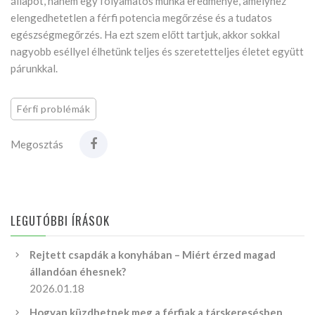
állapot, hanem egy folyamatos munka eredménye, amelyhez
elengedhetetlen a férfi potencia megőrzése és a tudatos
egészségmegőrzés. Ha ezt szem előtt tartjuk, akkor sokkal
nagyobb eséllyel élhetünk teljes és szeretetteljes életet együtt
párunkkal.
Férfi problémák
Megosztás
LEGUTÓBBI ÍRÁSOK
Rejtett csapdák a konyhában – Miért érzed magad
állandóan éhesnek?
2026.01.18
Hogyan küzdhetnek meg a férfiak a társkeresésben