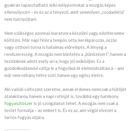
gyakran tapasztalható lelki mélypontokat a mozgás képes
ellensúlyozni – és ez az a tényező, amit semmilyen „csodadiéta”
nem tud nyújtani.
Nem szükséges azonnal maratonra készülni vagy edzőterembe
költözni. Már napi félóra tempós séta, kerékpározás, úszás
vagy otthoni torna is hatalmas előrelépés. A lényeg a
rendszeresség. A mozgás nem büntetés a „bűnözésért”, hanem a
testünknek adott esély arra, hogy jól működjön. Ez a
gondolkodásmód váltja le a fogyókúrát életmódváltásra – ami
már nem néhány hétre szól, hanem egy egész életre.
Aki valódi változást szeretne, annak érdemes nemcsak a hűtőjét
átalakítania, hanem a napi rutinját is, továbbá egy hatékony
fogyasztószer
is jó szolgálatot tehet. A mozgás nem csak a
testet formálja – az embert is. És ez az, ami végül elvezet a
tartós fogyás útjára.