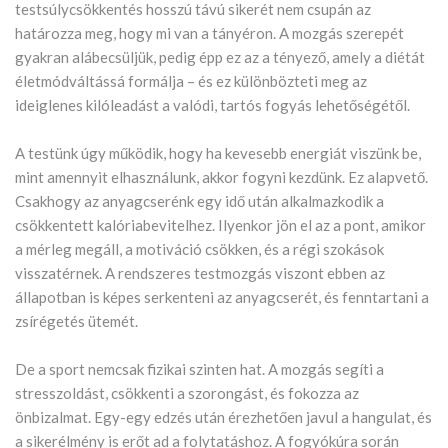
testsúlycsökkentés hosszú távú sikerét nem csupán az
határozza meg, hogy mi van a tányéron. A mozgás szerepét
gyakran alábecsüljük, pedig épp ez az a tényező, amely a diétát
életmódváltássá formálja – és ez különbözteti meg az
ideiglenes kilóleadást a valódi, tartós fogyás lehetőségétől.
A testünk úgy működik, hogy ha kevesebb energiát viszünk be,
mint amennyit elhasználunk, akkor fogyni kezdünk. Ez alapvető.
Csakhogy az anyagcserénk egy idő után alkalmazkodik a
csökkentett kalóriabevitelhez. Ilyenkor jön el az a pont, amikor
a mérleg megáll, a motiváció csökken, és a régi szokások
visszatérnek. A rendszeres testmozgás viszont ebben az
állapotban is képes serkenteni az anyagcserét, és fenntartani a
zsírégetés ütemét.
De a sport nemcsak fizikai szinten hat. A mozgás segíti a
stresszoldást, csökkenti a szorongást, és fokozza az
önbizalmat. Egy-egy edzés után érezhetően javul a hangulat, és
a sikerélmény is erőt ad a folytatáshoz. A fogyókúra során